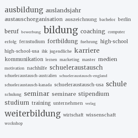
ausbildung
auslandsjahr
austauschorganisation
auszeichnung
berlin
bachelor
bildung
beruf
coaching
bewerbung
computer
fortbildung
high-school
erfolg
fernstudium
fuehrung
karriere
high-school-usa
ihk
jugendliche
medien
kommunikation
marketing
master
lernen
schueleraustausch
nachhilfe
motivation
schueleraustausch-australien
schueleraustausch-england
schule
schueleraustausch-usa
schueleraustausch-kanada
seminar
stipendium
seminare
schulung
studium
training
unternehmen
verlag
weiterbildung
wissenschaft
wirtschaft
workshop