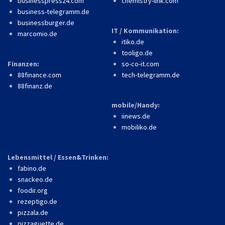
businesspress24.com
chemistry-link.com
business-telegramm.de
businessburger.de
IT / Kommunikation:
marcomio.de
itiko.de
tooligo.de
Finanzen:
so-co-it.com
88finance.com
tech-telegramm.de
88finanz.de
mobile/Handy:
iinews.de
mobiliko.de
Lebensmittel / Essen&Trinken:
fabino.de
snackeo.de
foodir.org
rezeptigo.de
pizzala.de
pizzaguette.de