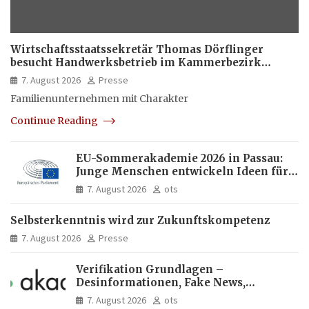
Wirtschaftsstaatssekretär Thomas Dörflinger
besucht Handwerksbetrieb im Kammerbezirk
Freiburg
7. August 2026
Presse
Familienunternehmen mit Charakter
Continue Reading
EU-Sommerakademie 2026 in Passau:
Junge Menschen entwickeln Ideen für
Europas Zukunft
7. August 2026
ots
Selbsterkenntnis wird zur Zukunftskompetenz
7. August 2026
Presse
Verifikation Grundlagen –
Desinformationen, Fake News,
manipulierte Inhalte | dpa-Akademie
7. August 2026
ots