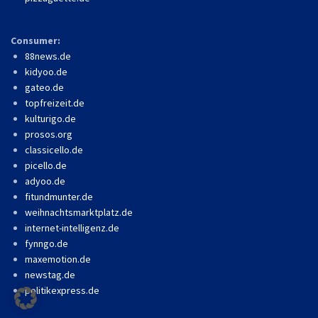
Consumer:
88news.de
kidyoo.de
gateo.de
topfreizeit.de
kulturigo.de
prosos.org
classicello.de
picello.de
adyoo.de
fitundmunter.de
weihnachtsmarktplatz.de
internet-intelligenz.de
fynngo.de
maxemotion.de
newstag.de
politikexpress.de