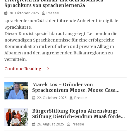
Sprachkurs von sprachenlernen24
28. Oktober 2025
Presse
sprachenlernen24 ist der führende Anbieter für digitale
Sprachkurse.
Dieser Kurs ist speziell darauf ausgelegt, Lernenden die
notwendigen Sprachkenntnisse für eine erfolgreiche
Kommunikation im beruflichen und privaten Alltag in
Albanien und den angrenzenden Balkanregionen zu
vermitteln.
Continue Reading
Marek Los – Gründer von
Sprachzentrum Moose, Moose Casa
Italia und Apartamento Brasil |
22. Oktober 2025
Presse
Internationaler Experte für Bildung
und Investitionen in Brasilien
BürgerStiftung Region Ahrensburg:
Stiftung Dietrich+Gudrun Maaß fördert
Deutschkenntnisse von Frauen
26. August 2025
Presse