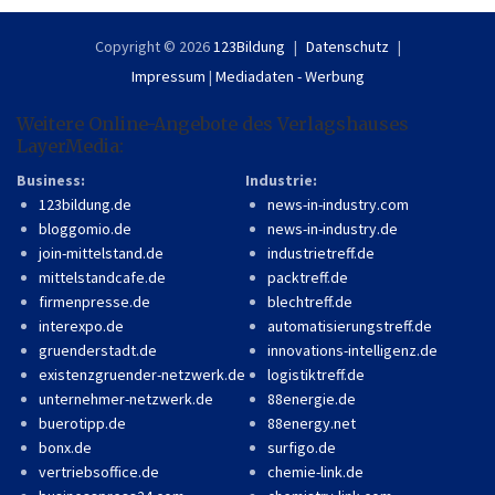
Copyright © 2026
123Bildung
Datenschutz
Impressum
|
Mediadaten - Werbung
Weitere Online-Angebote des Verlagshauses
LayerMedia:
Business:
Industrie:
123bildung.de
news-in-industry.com
bloggomio.de
news-in-industry.de
join-mittelstand.de
industrietreff.de
mittelstandcafe.de
packtreff.de
firmenpresse.de
blechtreff.de
interexpo.de
automatisierungstreff.de
gruenderstadt.de
innovations-intelligenz.de
existenzgruender-netzwerk.de
logistiktreff.de
unternehmer-netzwerk.de
88energie.de
buerotipp.de
88energy.net
bonx.de
surfigo.de
vertriebsoffice.de
chemie-link.de