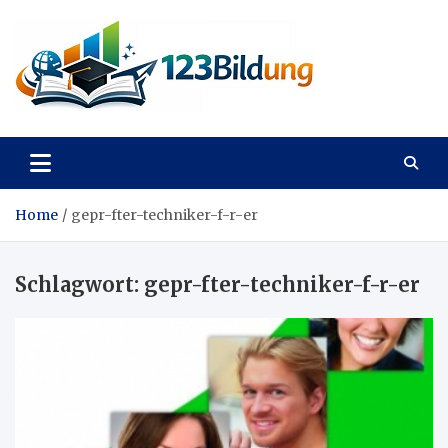
Skip
to
content
123Bildung
News und Infos aus dem Bildungswesen
Home
gepr-fter-techniker-f-r-er
Schlagwort:
gepr-fter-techniker-f-r-er