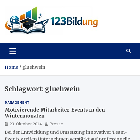
Skip
to
content
123Bildung
News und Infos aus dem Bildungswesen
Home
gluehwein
Schlagwort:
gluehwein
MANAGEMENT
Motivierende Mitarbeiter-Events in den
Wintermonaten
23. Oktober 2014
Presse
Bei der Entwicklung und Umsetzung innovativer Team-
Events greifen Unternehmen verstärkt auf professionelle