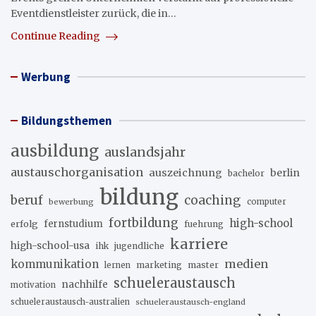
Eventdienstleister zurück, die in…
Continue Reading
Werbung
Bildungsthemen
ausbildung
auslandsjahr
austauschorganisation
auszeichnung
berlin
bachelor
bildung
beruf
coaching
bewerbung
computer
fortbildung
high-school
erfolg
fernstudium
fuehrung
karriere
high-school-usa
ihk
jugendliche
medien
kommunikation
marketing
master
lernen
schueleraustausch
nachhilfe
motivation
schueleraustausch-australien
schueleraustausch-england