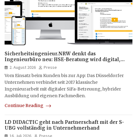
Sicherheitsingenieur.NRW denkt das
Ingenieurbüro neu: HSE-Beratung wird digital,
hybrid und multimedial
2. August 2026
Presse
Vom Einsatz beim Kunden bis zur App: Das Düsseldorfer
Unternehmen verbindet seit 2017 klassische
Ingenieurarbeit mit digitaler SiFa-Betreuung, hybrider
Ausbildung und eigenen Fachmedien.
Continue Reading
LD DIDACTIC geht nach Partnerschaft mit der S-
UBG vollständig in Unternehmerhand
16. Juli 2026
Presse