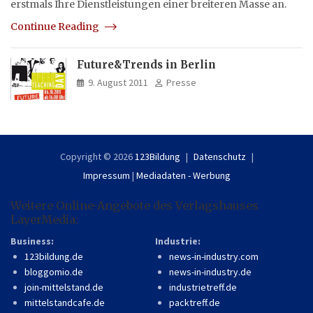
erstmals Ihre Dienstleistungen einer breiteren Masse an.
Continue Reading
Future&Trends in Berlin
9. August 2011
Presse
Copyright © 2026
123Bildung
Datenschutz
Impressum
|
Mediadaten - Werbung
Weitere Online-Angebote des Verlagshauses
LayerMedia:
Business:
Industrie:
123bildung.de
news-in-industry.com
bloggomio.de
news-in-industry.de
join-mittelstand.de
industrietreff.de
mittelstandcafe.de
packtreff.de