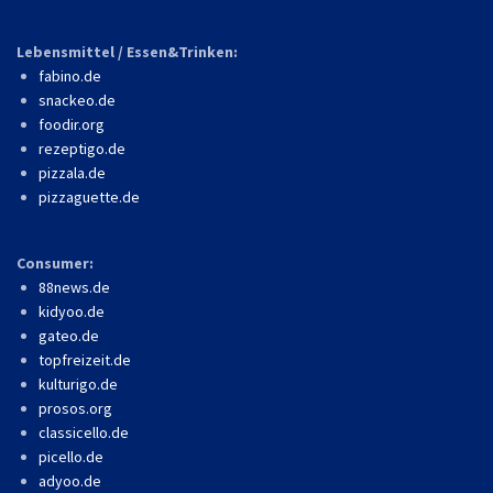
Lebensmittel / Essen&Trinken:
fabino.de
snackeo.de
foodir.org
rezeptigo.de
pizzala.de
pizzaguette.de
Consumer:
88news.de
kidyoo.de
gateo.de
topfreizeit.de
kulturigo.de
prosos.org
classicello.de
picello.de
adyoo.de