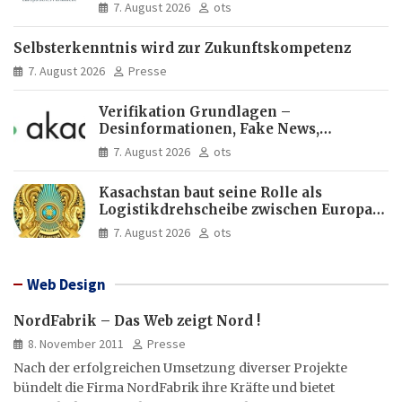
Europas Zukunft
7. August 2026
ots
Selbsterkenntnis wird zur Zukunftskompetenz
7. August 2026
Presse
Verifikation Grundlagen –
Desinformationen, Fake News,
manipulierte Inhalte | dpa-Akademie
7. August 2026
ots
Kasachstan baut seine Rolle als
Logistikdrehscheibe zwischen Europa
und Asien aus
7. August 2026
ots
Web Design
NordFabrik – Das Web zeigt Nord !
8. November 2011
Presse
Nach der erfolgreichen Umsetzung diverser Projekte
bündelt die Firma NordFabrik ihre Kräfte und bietet