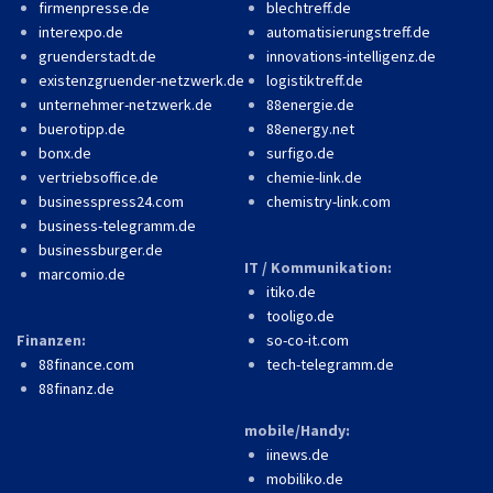
firmenpresse.de
blechtreff.de
interexpo.de
automatisierungstreff.de
gruenderstadt.de
innovations-intelligenz.de
existenzgruender-netzwerk.de
logistiktreff.de
unternehmer-netzwerk.de
88energie.de
buerotipp.de
88energy.net
bonx.de
surfigo.de
vertriebsoffice.de
chemie-link.de
businesspress24.com
chemistry-link.com
business-telegramm.de
businessburger.de
IT / Kommunikation:
marcomio.de
itiko.de
tooligo.de
Finanzen:
so-co-it.com
88finance.com
tech-telegramm.de
88finanz.de
mobile/Handy:
iinews.de
mobiliko.de