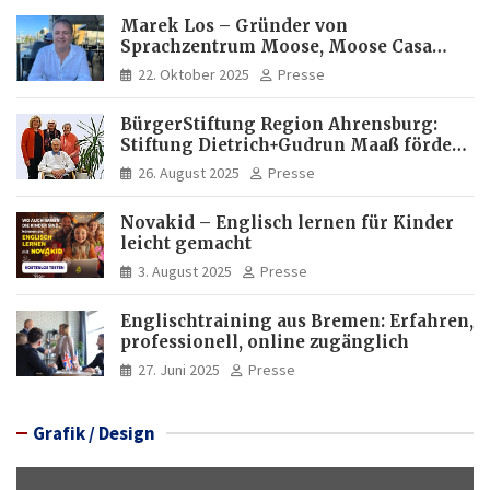
Marek Los – Gründer von
Sprachzentrum Moose, Moose Casa
Italia und Apartamento Brasil |
22. Oktober 2025
Presse
Internationaler Experte für Bildung
und Investitionen in Brasilien
BürgerStiftung Region Ahrensburg:
Stiftung Dietrich+Gudrun Maaß fördert
Deutschkenntnisse von Frauen
26. August 2025
Presse
Novakid – Englisch lernen für Kinder
leicht gemacht
3. August 2025
Presse
Englischtraining aus Bremen: Erfahren,
professionell, online zugänglich
27. Juni 2025
Presse
Grafik / Design