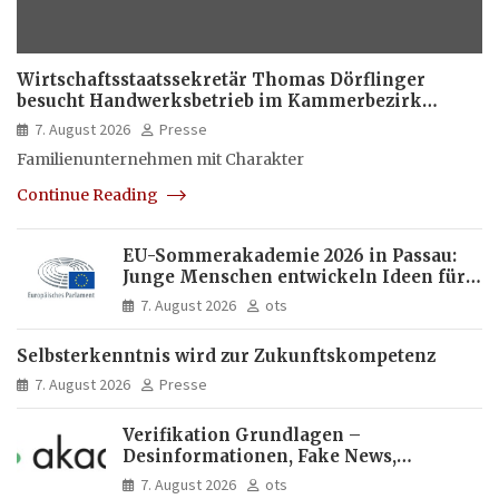
Wirtschaftsstaatssekretär Thomas Dörflinger
besucht Handwerksbetrieb im Kammerbezirk
Freiburg
7. August 2026
Presse
Familienunternehmen mit Charakter
Continue Reading
EU-Sommerakademie 2026 in Passau:
Junge Menschen entwickeln Ideen für
Europas Zukunft
7. August 2026
ots
Selbsterkenntnis wird zur Zukunftskompetenz
7. August 2026
Presse
Verifikation Grundlagen –
Desinformationen, Fake News,
manipulierte Inhalte | dpa-Akademie
7. August 2026
ots