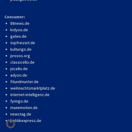
Consumer:
88news.de
kidyoo.de
gateo.de
topfreizeit.de
kulturigo.de
prosos.org
classicello.de
picello.de
adyoo.de
fitundmunter.de
weihnachtsmarktplatz.de
internet-intelligenz.de
fynngo.de
maxemotion.de
newstag.de
politikexpress.de