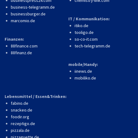
businesspress24.com
chemistry-link.com
business-telegramm.de
businessburger.de
IT / Kommunikation:
marcomio.de
itiko.de
tooligo.de
Finanzen:
so-co-it.com
88finance.com
tech-telegramm.de
88finanz.de
mobile/Handy:
iinews.de
mobiliko.de
Lebensmittel / Essen&Trinken:
fabino.de
snackeo.de
foodir.org
rezeptigo.de
pizzala.de
pizzaguette.de