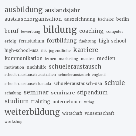
ausbildung
auslandsjahr
austauschorganisation
auszeichnung
berlin
bachelor
bildung
beruf
coaching
bewerbung
computer
fortbildung
high-school
erfolg
fernstudium
fuehrung
karriere
high-school-usa
ihk
jugendliche
medien
kommunikation
marketing
master
lernen
schueleraustausch
nachhilfe
motivation
schueleraustausch-australien
schueleraustausch-england
schule
schueleraustausch-usa
schueleraustausch-kanada
seminar
stipendium
seminare
schulung
studium
training
unternehmen
verlag
weiterbildung
wissenschaft
wirtschaft
workshop