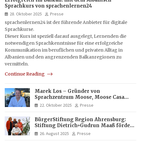
Sprachkurs von sprachenlernen24
28. Oktober 2025
Presse
sprachenlernen24 ist der führende Anbieter für digitale
Sprachkurse.
Dieser Kurs ist speziell darauf ausgelegt, Lernenden die
notwendigen Sprachkenntnisse für eine erfolgreiche
Kommunikation im beruflichen und privaten Alltag in
Albanien und den angrenzenden Balkanregionen zu
vermitteln.
Continue Reading
Marek Los – Gründer von
Sprachzentrum Moose, Moose Casa
Italia und Apartamento Brasil |
22. Oktober 2025
Presse
Internationaler Experte für Bildung
und Investitionen in Brasilien
BürgerStiftung Region Ahrensburg:
Stiftung Dietrich+Gudrun Maaß fördert
Deutschkenntnisse von Frauen
26. August 2025
Presse