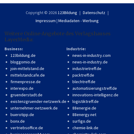
Copyright © 2026
123Bildung
Datenschutz
Impressum
|
Mediadaten - Werbung
Weitere Online-Angebote des Verlagshauses
LayerMedia:
Business:
Industrie:
123bildung.de
news-in-industry.com
bloggomio.de
news-in-industry.de
join-mittelstand.de
industrietreff.de
mittelstandcafe.de
packtreff.de
firmenpresse.de
blechtreff.de
interexpo.de
automatisierungstreff.de
gruenderstadt.de
innovations-intelligenz.de
existenzgruender-netzwerk.de
logistiktreff.de
unternehmer-netzwerk.de
88energie.de
buerotipp.de
88energy.net
bonx.de
surfigo.de
vertriebsoffice.de
chemie-link.de