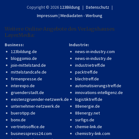
Copyright © 2026
123Bildung
Datenschutz
Impressum
|
Mediadaten - Werbung
Weitere Online-Angebote des Verlagshauses
LayerMedia:
Business:
Industrie:
123bildung.de
news-in-industry.com
bloggomio.de
news-in-industry.de
join-mittelstand.de
industrietreff.de
mittelstandcafe.de
packtreff.de
firmenpresse.de
blechtreff.de
interexpo.de
automatisierungstreff.de
gruenderstadt.de
innovations-intelligenz.de
existenzgruender-netzwerk.de
logistiktreff.de
unternehmer-netzwerk.de
88energie.de
buerotipp.de
88energy.net
bonx.de
surfigo.de
vertriebsoffice.de
chemie-link.de
businesspress24.com
chemistry-link.com