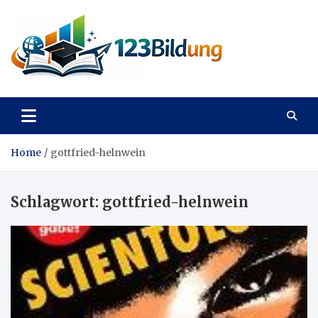
Skip
to
content
123Bildung
News und Infos aus dem Bildungswesen
Home
gottfried-helnwein
Schlagwort:
gottfried-helnwein