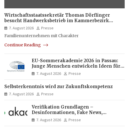
Wirtschaftsstaatssekretär Thomas Dörflinger
besucht Handwerksbetrieb im Kammerbezirk
Freiburg
7. August 2026
Presse
Familienunternehmen mit Charakter
Continue Reading
EU-Sommerakademie 2026 in Passau:
Junge Menschen entwickeln Ideen für
Europas Zukunft
7. August 2026
Presse
Selbsterkenntnis wird zur Zukunftskompetenz
7. August 2026
Presse
Verifikation Grundlagen –
Desinformationen, Fake News,
manipulierte Inhalte | dpa-Akademie
7. August 2026
Presse