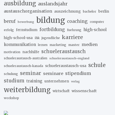
ausbildung
auslandsjahr
austauschorganisation
auszeichnung
berlin
bachelor
bildung
beruf
coaching
bewerbung
computer
fortbildung
high-school
erfolg
fernstudium
fuehrung
karriere
high-school-usa
ihk
jugendliche
medien
kommunikation
marketing
master
lernen
schueleraustausch
nachhilfe
motivation
schueleraustausch-australien
schueleraustausch-england
schule
schueleraustausch-usa
schueleraustausch-kanada
seminar
stipendium
seminare
schulung
studium
training
unternehmen
verlag
weiterbildung
wissenschaft
wirtschaft
workshop