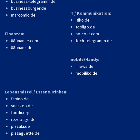
business-telegramm.de
businessburger.de
IT / Kommunikation:
marcomio.de
itiko.de
tooligo.de
Finanzen:
so-co-it.com
88finance.com
tech-telegramm.de
88finanz.de
mobile/Handy:
iinews.de
mobiliko.de
Lebensmittel / Essen&Trinken:
fabino.de
snackeo.de
foodir.org
rezeptigo.de
pizzala.de
pizzaguette.de