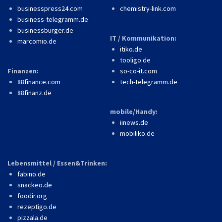
businesspress24.com
chemistry-link.com
business-telegramm.de
businessburger.de
IT / Kommunikation:
marcomio.de
itiko.de
tooligo.de
Finanzen:
so-co-it.com
88finance.com
tech-telegramm.de
88finanz.de
mobile/Handy:
iinews.de
mobiliko.de
Lebensmittel / Essen&Trinken:
fabino.de
snackeo.de
foodir.org
rezeptigo.de
pizzala.de