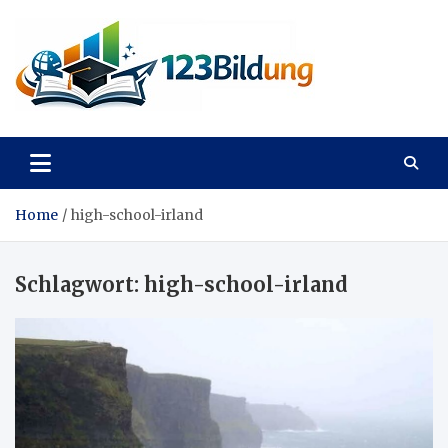
Skip
to
content
123Bildung
News und Infos aus dem Bildungswesen
Home
high-school-irland
Schlagwort:
high-school-irland