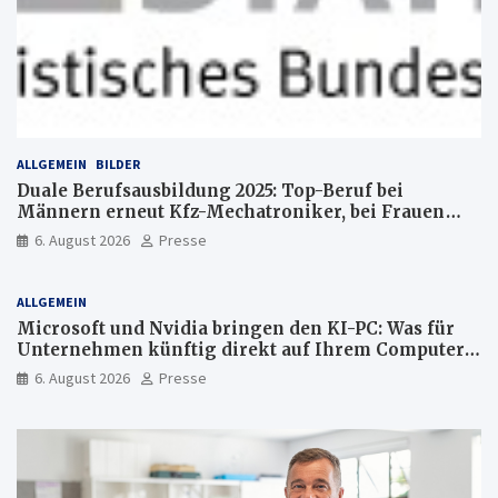
ALLGEMEIN
BILDER
Duale Berufsausbildung 2025: Top-Beruf bei
Männern erneut Kfz-Mechatroniker, bei Frauen
medizinische Fachangestellte
6. August 2026
Presse
ALLGEMEIN
Microsoft und Nvidia bringen den KI-PC: Was für
Unternehmen künftig direkt auf Ihrem Computer
läuft und was weiter in der Cloud bleibt
6. August 2026
Presse