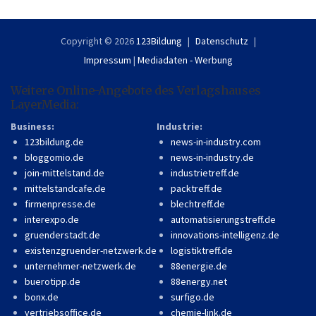
Copyright © 2026
123Bildung
Datenschutz
Impressum
|
Mediadaten - Werbung
Weitere Online-Angebote des Verlagshauses
LayerMedia:
Business:
Industrie:
123bildung.de
news-in-industry.com
bloggomio.de
news-in-industry.de
join-mittelstand.de
industrietreff.de
mittelstandcafe.de
packtreff.de
firmenpresse.de
blechtreff.de
interexpo.de
automatisierungstreff.de
gruenderstadt.de
innovations-intelligenz.de
existenzgruender-netzwerk.de
logistiktreff.de
unternehmer-netzwerk.de
88energie.de
buerotipp.de
88energy.net
bonx.de
surfigo.de
vertriebsoffice.de
chemie-link.de