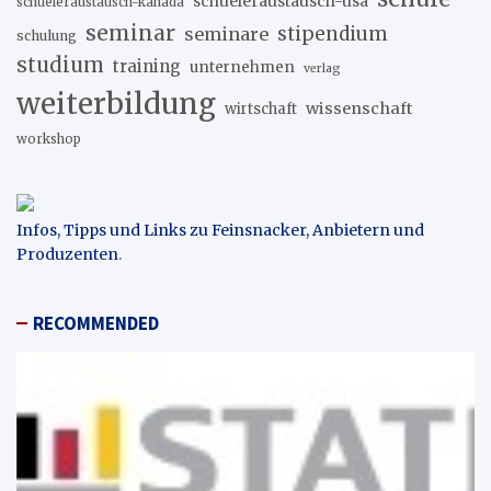
schueleraustausch-usa
schueleraustausch-kanada
seminar
stipendium
seminare
schulung
studium
training
unternehmen
verlag
weiterbildung
wissenschaft
wirtschaft
workshop
Infos, Tipps und Links zu Feinsnacker, Anbietern und
Produzenten
.
RECOMMENDED