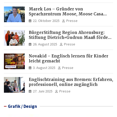
Marek Los – Gründer von
Sprachzentrum Moose, Moose Casa
Italia und Apartamento Brasil |
22. Oktober 2025
Presse
Internationaler Experte für Bildung
und Investitionen in Brasilien
BürgerStiftung Region Ahrensburg:
Stiftung Dietrich+Gudrun Maaß fördert
Deutschkenntnisse von Frauen
26. August 2025
Presse
Novakid – Englisch lernen für Kinder
leicht gemacht
3. August 2025
Presse
Englischtraining aus Bremen: Erfahren,
professionell, online zugänglich
27. Juni 2025
Presse
Grafik / Design