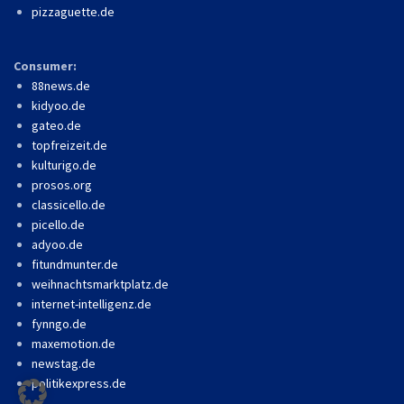
pizzaguette.de
Consumer:
88news.de
kidyoo.de
gateo.de
topfreizeit.de
kulturigo.de
prosos.org
classicello.de
picello.de
adyoo.de
fitundmunter.de
weihnachtsmarktplatz.de
internet-intelligenz.de
fynngo.de
maxemotion.de
newstag.de
politikexpress.de