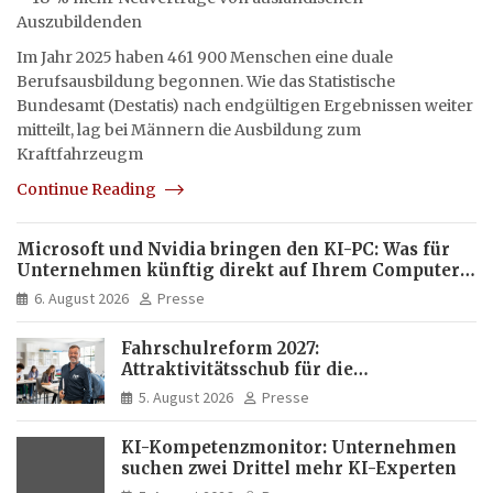
Auszubildenden
Im Jahr 2025 haben 461 900 Menschen eine duale
Berufsausbildung begonnen. Wie das Statistische
Bundesamt (Destatis) nach endgültigen Ergebnissen weiter
mitteilt, lag bei Männern die Ausbildung zum
Kraftfahrzeugm
Continue Reading
Microsoft und Nvidia bringen den KI-PC: Was für
Unternehmen künftig direkt auf Ihrem Computer
läuft und was weiter in der Cloud bleibt
6. August 2026
Presse
Fahrschulreform 2027:
Attraktivitätsschub für die
Fahrlehrerausbildung
5. August 2026
Presse
KI-Kompetenzmonitor: Unternehmen
suchen zwei Drittel mehr KI-Experten