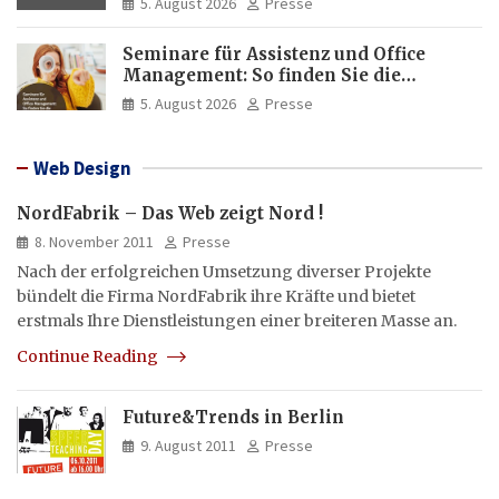
5. August 2026
Presse
Seminare für Assistenz und Office
Management: So finden Sie die
passende Weiterbildung
5. August 2026
Presse
Web Design
NordFabrik – Das Web zeigt Nord !
8. November 2011
Presse
Nach der erfolgreichen Umsetzung diverser Projekte
bündelt die Firma NordFabrik ihre Kräfte und bietet
erstmals Ihre Dienstleistungen einer breiteren Masse an.
Continue Reading
Future&Trends in Berlin
9. August 2011
Presse