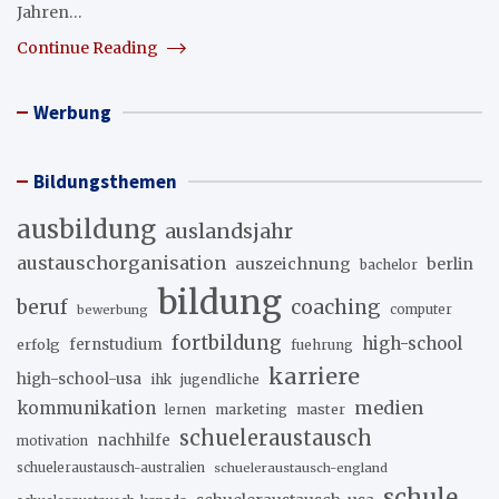
Jahren…
Continue Reading
Werbung
Bildungsthemen
ausbildung
auslandsjahr
austauschorganisation
auszeichnung
berlin
bachelor
bildung
beruf
coaching
bewerbung
computer
fortbildung
high-school
erfolg
fernstudium
fuehrung
karriere
high-school-usa
ihk
jugendliche
medien
kommunikation
marketing
master
lernen
schueleraustausch
nachhilfe
motivation
schueleraustausch-australien
schueleraustausch-england
schule