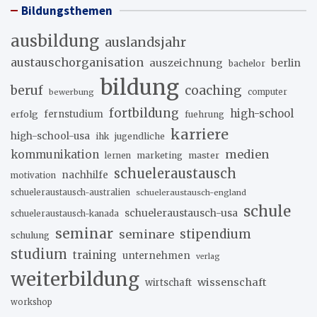
Bildungsthemen
ausbildung
auslandsjahr
austauschorganisation
auszeichnung
berlin
bachelor
bildung
beruf
coaching
bewerbung
computer
fortbildung
high-school
erfolg
fernstudium
fuehrung
karriere
high-school-usa
ihk
jugendliche
medien
kommunikation
marketing
master
lernen
schueleraustausch
nachhilfe
motivation
schueleraustausch-australien
schueleraustausch-england
schule
schueleraustausch-usa
schueleraustausch-kanada
seminar
stipendium
seminare
schulung
studium
training
unternehmen
verlag
weiterbildung
wissenschaft
wirtschaft
workshop