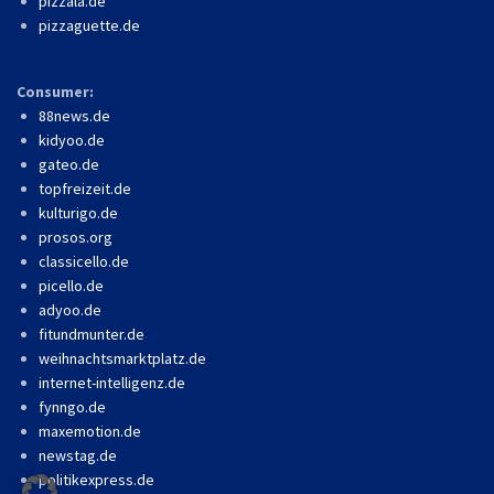
pizzala.de
pizzaguette.de
Consumer:
88news.de
kidyoo.de
gateo.de
topfreizeit.de
kulturigo.de
prosos.org
classicello.de
picello.de
adyoo.de
fitundmunter.de
weihnachtsmarktplatz.de
internet-intelligenz.de
fynngo.de
maxemotion.de
newstag.de
politikexpress.de