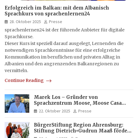
Erfolgreich im Balkan: mit dem Albanisch
Sprachkurs von sprachenlernen24
28. Oktober 2025
Presse
sprachenlernen24 ist der führende Anbieter für digitale
Sprachkurse.
Dieser Kurs ist speziell darauf ausgelegt, Lernenden die
notwendigen Sprachkenntnisse für eine erfolgreiche
Kommunikation im beruflichen und privaten Alltag in
Albanien und den angrenzenden Balkanregionen zu
vermitteln.
Continue Reading
Marek Los – Gründer von
Sprachzentrum Moose, Moose Casa
Italia und Apartamento Brasil |
22. Oktober 2025
Presse
Internationaler Experte für Bildung
und Investitionen in Brasilien
BürgerStiftung Region Ahrensburg:
Stiftung Dietrich+Gudrun Maaß fördert
Deutschkenntnisse von Frauen