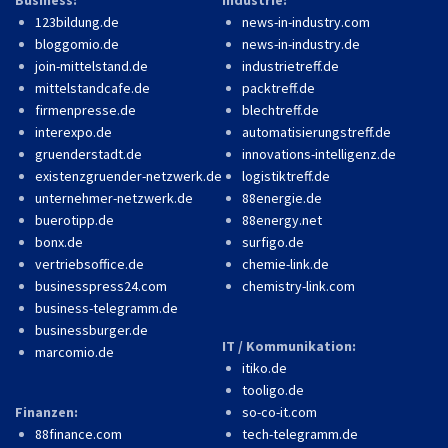
123bildung.de
news-in-industry.com
bloggomio.de
news-in-industry.de
join-mittelstand.de
industrietreff.de
mittelstandcafe.de
packtreff.de
firmenpresse.de
blechtreff.de
interexpo.de
automatisierungstreff.de
gruenderstadt.de
innovations-intelligenz.de
existenzgruender-netzwerk.de
logistiktreff.de
unternehmer-netzwerk.de
88energie.de
buerotipp.de
88energy.net
bonx.de
surfigo.de
vertriebsoffice.de
chemie-link.de
businesspress24.com
chemistry-link.com
business-telegramm.de
businessburger.de
IT / Kommunikation:
marcomio.de
itiko.de
tooligo.de
Finanzen:
so-co-it.com
88finance.com
tech-telegramm.de