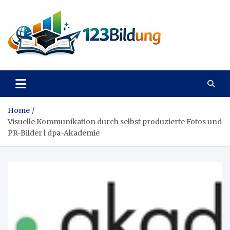
Skip
to
content
123Bildung
News und Infos aus dem Bildungswesen
Home
Visuelle Kommunikation durch selbst produzierte Fotos und
PR-Bilder l dpa-Akademie