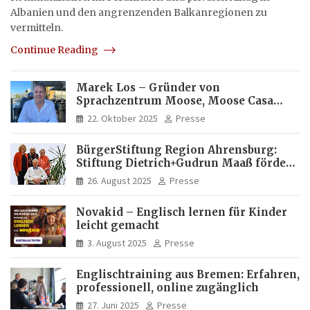
Albanien und den angrenzenden Balkanregionen zu
vermitteln.
Continue Reading
Marek Los – Gründer von
Sprachzentrum Moose, Moose Casa
Italia und Apartamento Brasil |
22. Oktober 2025
Presse
Internationaler Experte für Bildung
und Investitionen in Brasilien
BürgerStiftung Region Ahrensburg:
Stiftung Dietrich+Gudrun Maaß fördert
Deutschkenntnisse von Frauen
26. August 2025
Presse
Novakid – Englisch lernen für Kinder
leicht gemacht
3. August 2025
Presse
Englischtraining aus Bremen: Erfahren,
professionell, online zugänglich
27. Juni 2025
Presse