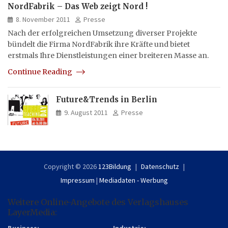
NordFabrik – Das Web zeigt Nord !
8. November 2011
Presse
Nach der erfolgreichen Umsetzung diverser Projekte
bündelt die Firma NordFabrik ihre Kräfte und bietet
erstmals Ihre Dienstleistungen einer breiteren Masse an.
Continue Reading
Future&Trends in Berlin
9. August 2011
Presse
Copyright © 2026
123Bildung
Datenschutz
Impressum
|
Mediadaten - Werbung
Weitere Online-Angebote des Verlagshauses
LayerMedia:
Business:
Industrie: