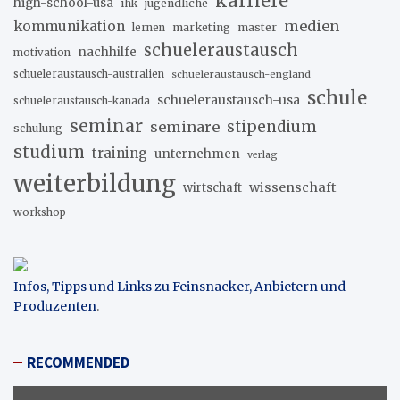
karriere
high-school-usa
ihk
jugendliche
medien
kommunikation
marketing
master
lernen
schueleraustausch
nachhilfe
motivation
schueleraustausch-australien
schueleraustausch-england
schule
schueleraustausch-usa
schueleraustausch-kanada
seminar
stipendium
seminare
schulung
studium
training
unternehmen
verlag
weiterbildung
wissenschaft
wirtschaft
workshop
Infos, Tipps und Links zu Feinsnacker, Anbietern und
Produzenten
.
RECOMMENDED