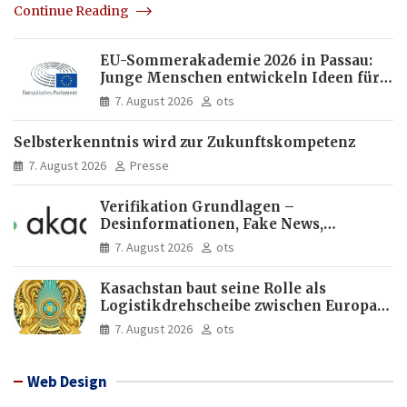
Continue Reading
EU-Sommerakademie 2026 in Passau:
Junge Menschen entwickeln Ideen für
Europas Zukunft
7. August 2026
ots
Selbsterkenntnis wird zur Zukunftskompetenz
7. August 2026
Presse
Verifikation Grundlagen –
Desinformationen, Fake News,
manipulierte Inhalte | dpa-Akademie
7. August 2026
ots
Kasachstan baut seine Rolle als
Logistikdrehscheibe zwischen Europa
und Asien aus
7. August 2026
ots
Web Design