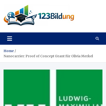
Skip
to
content
123Bildung
News und Infos aus dem Bildungswesen
Home
Nanocarrier: Proof of Concept Grant für Olivia Merkel