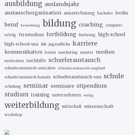
ausbildung
auslandsjahr
austauschorganisation
auszeichnung
berlin
bachelor
bildung
beruf
coaching
bewerbung
computer
fortbildung
high-school
erfolg
fernstudium
fuehrung
karriere
high-school-usa
ihk
jugendliche
medien
kommunikation
marketing
master
lernen
schueleraustausch
nachhilfe
motivation
schueleraustausch-australien
schueleraustausch-england
schule
schueleraustausch-usa
schueleraustausch-kanada
seminar
stipendium
seminare
schulung
studium
training
unternehmen
verlag
weiterbildung
wissenschaft
wirtschaft
workshop