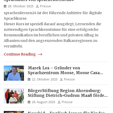
28. Oktober 2025
Presse
sprachenlernen24 ist der führende Anbieter für digitale
Sprachkurse.
Dieser Kurs ist speziell darauf ausgelegt, Lernenden die
notwendigen Sprachkenntnisse für eine erfolgreiche
Kommunikation im beruflichen und privaten Alltag in
Albanien und den angrenzenden Balkanregionen zu
vermitteln.
Continue Reading
Marek Los – Gründer von
Sprachzentrum Moose, Moose Casa
Italia und Apartamento Brasil |
22. Oktober 2025
Presse
Internationaler Experte für Bildung
und Investitionen in Brasilien
BürgerStiftung Region Ahrensburg:
Stiftung Dietrich+Gudrun Maaß fördert
Deutschkenntnisse von Frauen
26. August 2025
Presse