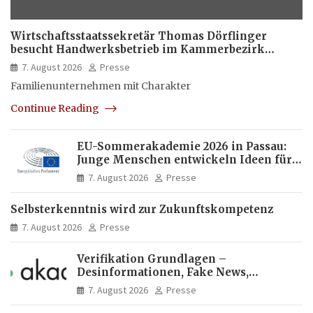
Wirtschaftsstaatssekretär Thomas Dörflinger
besucht Handwerksbetrieb im Kammerbezirk
Freiburg
7. August 2026
Presse
Familienunternehmen mit Charakter
Continue Reading
EU-Sommerakademie 2026 in Passau:
Junge Menschen entwickeln Ideen für
Europas Zukunft
7. August 2026
Presse
Selbsterkenntnis wird zur Zukunftskompetenz
7. August 2026
Presse
Verifikation Grundlagen –
Desinformationen, Fake News,
manipulierte Inhalte | dpa-Akademie
7. August 2026
Presse