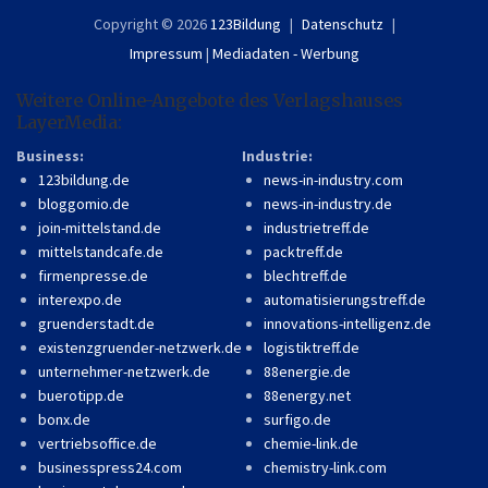
Copyright © 2026
123Bildung
Datenschutz
Impressum
|
Mediadaten - Werbung
Weitere Online-Angebote des Verlagshauses
LayerMedia:
Business:
Industrie:
123bildung.de
news-in-industry.com
bloggomio.de
news-in-industry.de
join-mittelstand.de
industrietreff.de
mittelstandcafe.de
packtreff.de
firmenpresse.de
blechtreff.de
interexpo.de
automatisierungstreff.de
gruenderstadt.de
innovations-intelligenz.de
existenzgruender-netzwerk.de
logistiktreff.de
unternehmer-netzwerk.de
88energie.de
buerotipp.de
88energy.net
bonx.de
surfigo.de
vertriebsoffice.de
chemie-link.de
businesspress24.com
chemistry-link.com