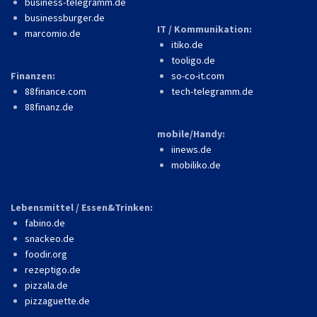
business-telegramm.de
businessburger.de
IT / Kommunikation:
marcomio.de
itiko.de
tooligo.de
Finanzen:
so-co-it.com
88finance.com
tech-telegramm.de
88finanz.de
mobile/Handy:
iinews.de
mobiliko.de
Lebensmittel / Essen&Trinken:
fabino.de
snackeo.de
foodir.org
rezeptigo.de
pizzala.de
pizzaguette.de