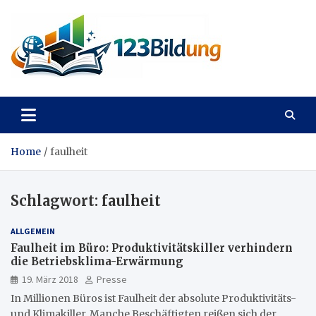
Skip
to
content
123Bildung
News und Infos aus dem Bildungswesen
Home
faulheit
Schlagwort:
faulheit
ALLGEMEIN
Faulheit im Büro: Produktivitätskiller verhindern
die Betriebsklima-Erwärmung
19. März 2018
Presse
In Millionen Büros ist Faulheit der absolute Produktivitäts-
und Klimakiller. Manche Beschäftigten reißen sich der