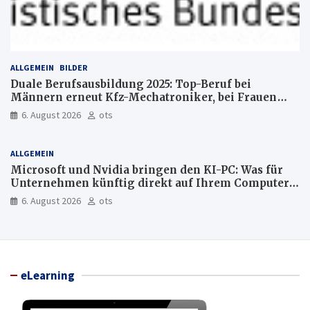
ALLGEMEIN
BILDER
Duale Berufsausbildung 2025: Top-Beruf bei
Männern erneut Kfz-Mechatroniker, bei Frauen
medizinische Fachangestellte
6. August 2026
ots
ALLGEMEIN
Microsoft und Nvidia bringen den KI-PC: Was für
Unternehmen künftig direkt auf Ihrem Computer
läuft und was weiter in der Cloud bleibt
6. August 2026
ots
eLearning