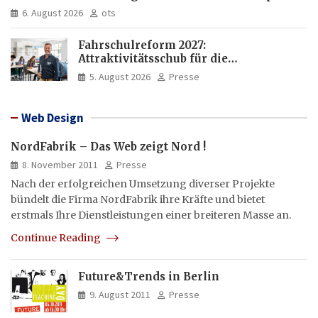
läuft und was weiter in der Cloud bleibt
6. August 2026
ots
Fahrschulreform 2027:
Attraktivitätsschub für die
Fahrlehrerausbildung
5. August 2026
Presse
Web Design
NordFabrik – Das Web zeigt Nord !
8. November 2011
Presse
Nach der erfolgreichen Umsetzung diverser Projekte
bündelt die Firma NordFabrik ihre Kräfte und bietet
erstmals Ihre Dienstleistungen einer breiteren Masse an.
Continue Reading
Future&Trends in Berlin
9. August 2011
Presse