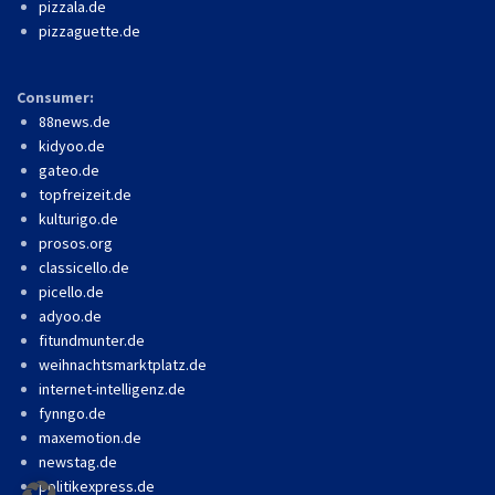
pizzala.de
pizzaguette.de
Consumer:
88news.de
kidyoo.de
gateo.de
topfreizeit.de
kulturigo.de
prosos.org
classicello.de
picello.de
adyoo.de
fitundmunter.de
weihnachtsmarktplatz.de
internet-intelligenz.de
fynngo.de
maxemotion.de
newstag.de
politikexpress.de