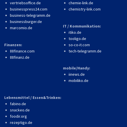
vertriebsoffice.de
chemie-link.de
businesspress24.com
chemistry-link.com
business-telegramm.de
businessburger.de
IT / Kommunikation:
marcomio.de
itiko.de
tooligo.de
Finanzen:
so-co-it.com
88finance.com
tech-telegramm.de
88finanz.de
mobile/Handy:
iinews.de
mobiliko.de
Lebensmittel / Essen&Trinken:
fabino.de
snackeo.de
foodir.org
rezeptigo.de