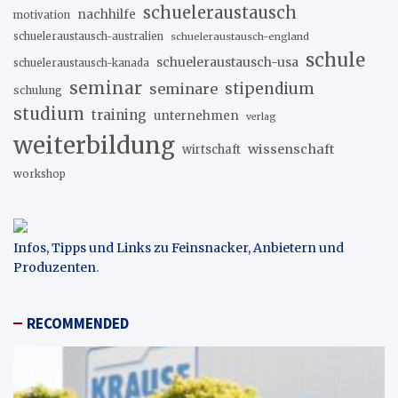
schueleraustausch
nachhilfe
motivation
schueleraustausch-australien
schueleraustausch-england
schule
schueleraustausch-usa
schueleraustausch-kanada
seminar
stipendium
seminare
schulung
studium
training
unternehmen
verlag
weiterbildung
wissenschaft
wirtschaft
workshop
Infos, Tipps und Links zu Feinsnacker, Anbietern und
Produzenten
.
RECOMMENDED