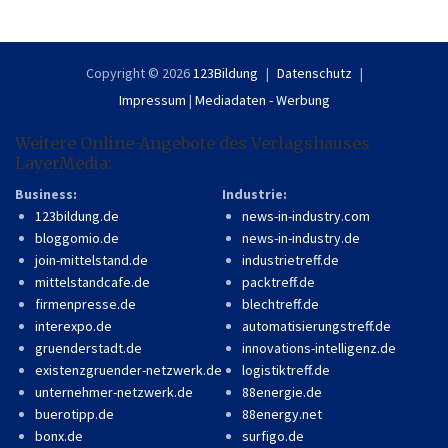
Copyright © 2026
123Bildung
Datenschutz
Impressum
|
Mediadaten - Werbung
Weitere Online-Angebote des Verlagshauses
LayerMedia:
Business:
Industrie:
123bildung.de
news-in-industry.com
bloggomio.de
news-in-industry.de
join-mittelstand.de
industrietreff.de
mittelstandcafe.de
packtreff.de
firmenpresse.de
blechtreff.de
interexpo.de
automatisierungstreff.de
gruenderstadt.de
innovations-intelligenz.de
existenzgruender-netzwerk.de
logistiktreff.de
unternehmer-netzwerk.de
88energie.de
buerotipp.de
88energy.net
bonx.de
surfigo.de