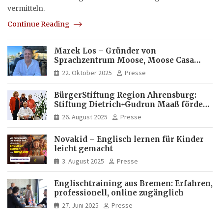
vermitteln.
Continue Reading
Marek Los – Gründer von
Sprachzentrum Moose, Moose Casa
Italia und Apartamento Brasil |
22. Oktober 2025
Presse
Internationaler Experte für Bildung
und Investitionen in Brasilien
BürgerStiftung Region Ahrensburg:
Stiftung Dietrich+Gudrun Maaß fördert
Deutschkenntnisse von Frauen
26. August 2025
Presse
Novakid – Englisch lernen für Kinder
leicht gemacht
3. August 2025
Presse
Englischtraining aus Bremen: Erfahren,
professionell, online zugänglich
27. Juni 2025
Presse