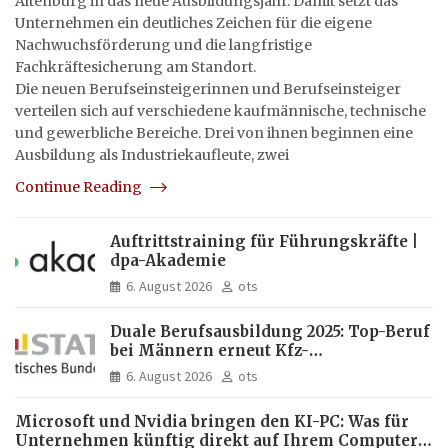
Altenburg in das neue Ausbildungsjahr. Damit setzt das
Unternehmen ein deutliches Zeichen für die eigene
Nachwuchsförderung und die langfristige
Fachkräftesicherung am Standort.
Die neuen Berufseinsteigerinnen und Berufseinsteiger
verteilen sich auf verschiedene kaufmännische, technische
und gewerbliche Bereiche. Drei von ihnen beginnen eine
Ausbildung als Industriekaufleute, zwei
Continue Reading
Auftrittstraining für Führungskräfte |
dpa-Akademie
6. August 2026
ots
Duale Berufsausbildung 2025: Top-Beruf
bei Männern erneut Kfz-
Mechatroniker, bei Frauen
6. August 2026
ots
medizinische Fachangestellte
Microsoft und Nvidia bringen den KI-PC: Was für
Unternehmen künftig direkt auf Ihrem Computer