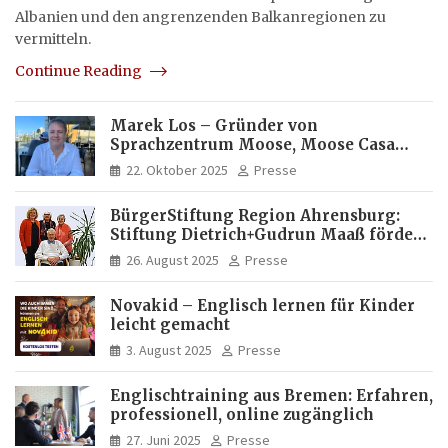
Albanien und den angrenzenden Balkanregionen zu
vermitteln.
Continue Reading
Marek Los – Gründer von
Sprachzentrum Moose, Moose Casa
Italia und Apartamento Brasil |
22. Oktober 2025
Presse
Internationaler Experte für Bildung
und Investitionen in Brasilien
BürgerStiftung Region Ahrensburg:
Stiftung Dietrich+Gudrun Maaß fördert
Deutschkenntnisse von Frauen
26. August 2025
Presse
Novakid – Englisch lernen für Kinder
leicht gemacht
3. August 2025
Presse
Englischtraining aus Bremen: Erfahren,
professionell, online zugänglich
27. Juni 2025
Presse