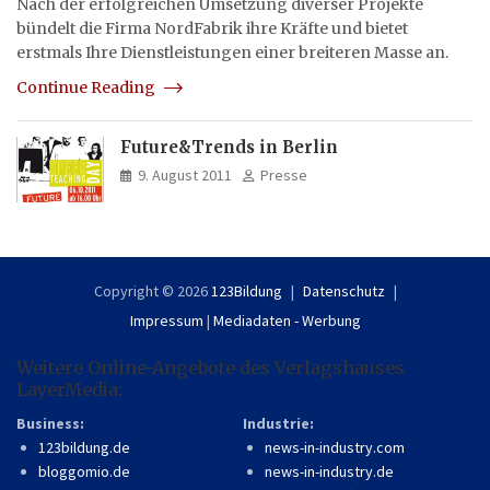
Nach der erfolgreichen Umsetzung diverser Projekte
bündelt die Firma NordFabrik ihre Kräfte und bietet
erstmals Ihre Dienstleistungen einer breiteren Masse an.
Continue Reading
Future&Trends in Berlin
9. August 2011
Presse
Copyright © 2026
123Bildung
Datenschutz
Impressum
|
Mediadaten - Werbung
Weitere Online-Angebote des Verlagshauses
LayerMedia:
Business:
Industrie:
123bildung.de
news-in-industry.com
bloggomio.de
news-in-industry.de