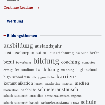
erhältlich.
Continue Reading
Werbung
Bildungsthemen
ausbildung
auslandsjahr
austauschorganisation
auszeichnung
berlin
bachelor
bildung
beruf
coaching
bewerbung
computer
fortbildung
high-school
erfolg
fernstudium
fuehrung
karriere
high-school-usa
ihk
jugendliche
medien
kommunikation
marketing
master
lernen
schueleraustausch
nachhilfe
motivation
schueleraustausch-australien
schueleraustausch-england
schule
schueleraustausch-usa
schueleraustausch-kanada