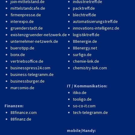
join-mittelstand.de
industrietreff.de
mittelstandcafe.de
packtreff.de
firmenpresse.de
blechtreff.de
interexpo.de
automatisierungstreff.de
gruenderstadt.de
innovations-intelligenz.de
existenzgruender-netzwerk.de
logistiktreff.de
unternehmer-netzwerk.de
88energie.de
buerotipp.de
88energy.net
bonx.de
surfigo.de
vertriebsoffice.de
chemie-link.de
businesspress24.com
chemistry-link.com
business-telegramm.de
businessburger.de
IT / Kommunikation:
marcomio.de
itiko.de
tooligo.de
Finanzen:
so-co-it.com
88finance.com
tech-telegramm.de
88finanz.de
mobile/Handy: