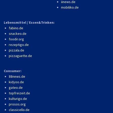
iinews.de
mobiliko.de
Lebensmittel / Essen&Trinken:
fabino.de
snackeo.de
foodir.org
rezeptigo.de
pizzala.de
pizzaguette.de
Consumer:
88news.de
kidyoo.de
gateo.de
topfreizeit.de
kulturigo.de
prosos.org
classicello.de