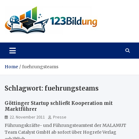
Skip
to
content
123Bildung
News und Infos aus dem Bildungswesen
Home
fuehrungsteams
Schlagwort:
fuehrungsteams
Göttinger Startup schließt Kooperation mit
Marktführer
22. November 2011
Presse
Führungskräfte- und Führungsteamtest der MALAMUT
Team Catalyst GmbH ab sofort über Hogrefe Verlag