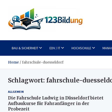
Skip
to
content
123Bildung
News und Infos aus dem Bildungswesen
BAU & SICHERHEIT
EDV / IT
HOCHSCHULE
MANA
Home
fahrschule-duesseldorf
Schlagwort:
fahrschule-duesseld
ALLGEMEIN
Die Fahrschule Ludwig in Düsseldorf bietet
Aufbaukurse für Fahranfänger in der
Probezeit