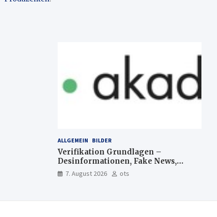
ALLGEMEIN
BILDER
Verifikation Grundlagen –
Desinformationen, Fake News,
manipulierte Inhalte | dpa-
7. August 2026
ots
Akademie