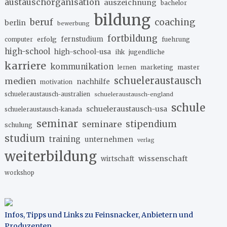
austauschorganisation
auszeichnung
bachelor
bildung
beruf
coaching
berlin
bewerbung
fortbildung
erfolg
fernstudium
fuehrung
computer
high-school
high-school-usa
ihk
jugendliche
karriere
kommunikation
marketing
master
lernen
schueleraustausch
medien
nachhilfe
motivation
schueleraustausch-australien
schueleraustausch-england
schule
schueleraustausch-usa
schueleraustausch-kanada
seminar
stipendium
seminare
schulung
studium
training
unternehmen
verlag
weiterbildung
wissenschaft
wirtschaft
workshop
Infos, Tipps und Links zu Feinsnacker, Anbietern und
Produzenten
.