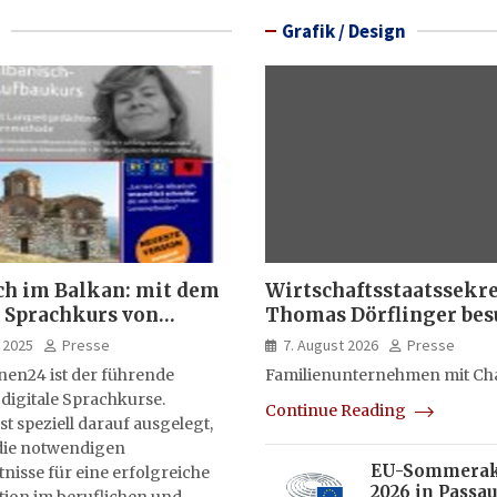
Grafik / Design
ch im Balkan: mit dem
Wirtschaftsstaatssekr
 Sprachkurs von
Thomas Dörflinger bes
lernen24
Handwerksbetrieb im
 2025
Presse
7. August 2026
Presse
Kammerbezirk Freibur
nen24 ist der führende
Familienunternehmen mit Ch
 digitale Sprachkurse.
Continue Reading
st speziell darauf ausgelegt,
ie notwendigen
EU-Sommera
isse für eine erfolgreiche
2026 in Passau