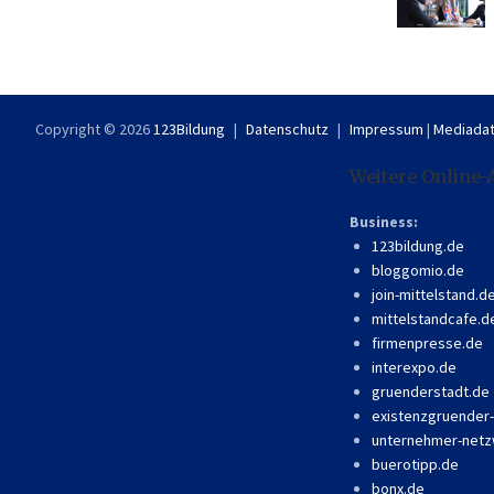
Copyright © 2026
123Bildung
Datenschutz
Impressum
|
Mediadat
Weitere Online-
Business:
123bildung.de
bloggomio.de
join-mittelstand.d
mittelstandcafe.d
firmenpresse.de
interexpo.de
gruenderstadt.de
existenzgruender
unternehmer-netz
buerotipp.de
bonx.de