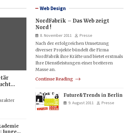
Web Design
NordFabrik – Das Web zeigt
Nord !
8. November 2011
Presse
Nach der erfolgreichen Umsetzung
diverser Projekte bündelt die Firma
NordFabrik ihre Kräfte und bietet erstmals
Ihre Dienstleistungen einer breiteren
Masse an.
etär
Continue Reading
ucht
Future&Trends in Berlin
g
arakter
9. August 2011
Presse
kademie
: Junge