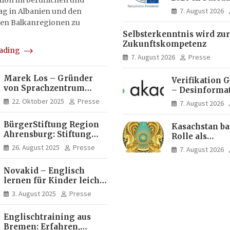
on im beruflichen und
Menschen ent
7. August 2026
tag in Albanien und den
Ideen für Eur
en Balkanregionen zu
Zukunft
Selbsterkenntnis wird zur
Zukunftskompetenz
eading
7. August 2026
Presse
Marek Los – Gründer
Verifikation 
von Sprachzentrum
– Desinforma
Moose, Moose Casa
Fake News, ma
22. Oktober 2025
Presse
7. August 2026
Italia und Apartamento
Inhalte | dpa
Brasil | Internationaler
BürgerStiftung Region
Kasachstan ba
Experte für Bildung und
Ahrensburg: Stiftung
Rolle als
Investitionen in
Dietrich+Gudrun Maaß
Logistikdrehs
Brasilien
26. August 2025
Presse
7. August 2026
fördert
zwischen Eur
Deutschkenntnisse von
Asien aus
Novakid – Englisch
Frauen
lernen für Kinder leicht
gemacht
3. August 2025
Presse
Englischtraining aus
Bremen: Erfahren,