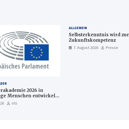
ALLGEMEIN
Selbsterkenntnis wird zur
Zukunftskompetenz
7. August 2026
Presse
LDER
akademie 2026 in
nge Menschen entwickeln
Europas Zukunft
026
ots