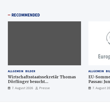
RECOMMENDED
ALLGEMEIN
BILDER
ALLGEMEIN
BI
Wirtschaftsstaatssekretär Thomas
EU-Sommer
Dörflinger besucht
Passau: Ju
Handwerksbetrieb im
Ideen für 
7. August 2026
Presse
7. August 2
Kammerbezirk Freiburg