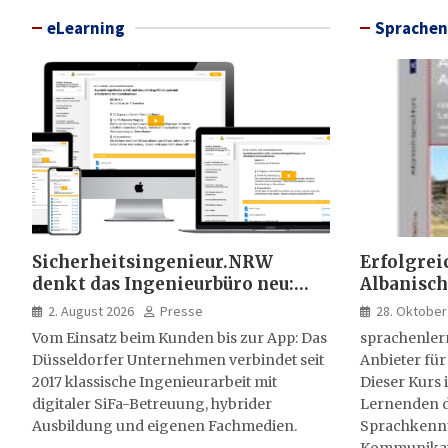
eLearning
Sprachen
Sicherheitsingenieur.NRW
Erfolgrei
denkt das Ingenieurbüro neu:
Albanisch
HSE-Beratung wird digital,
sprachen
2. August 2026
Presse
28. Oktober
hybrid und multimedial
Vom Einsatz beim Kunden bis zur App: Das
sprachenler
Düsseldorfer Unternehmen verbindet seit
Anbieter für
2017 klassische Ingenieurarbeit mit
Dieser Kurs i
digitaler SiFa-Betreuung, hybrider
Lernenden d
Ausbildung und eigenen Fachmedien.
Sprachkenntn