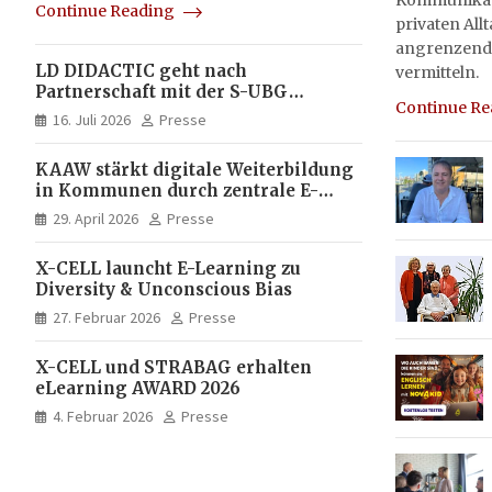
Kommunikati
Continue Reading
privaten All
angrenzend
LD DIDACTIC geht nach
vermitteln.
Partnerschaft mit der S-UBG
Continue R
vollständig in Unternehmerhand
16. Juli 2026
Presse
KAAW stärkt digitale Weiterbildung
in Kommunen durch zentrale E-
Learning Plattform von X-CELL
29. April 2026
Presse
X-CELL launcht E-Learning zu
Diversity & Unconscious Bias
27. Februar 2026
Presse
X-CELL und STRABAG erhalten
eLearning AWARD 2026
4. Februar 2026
Presse