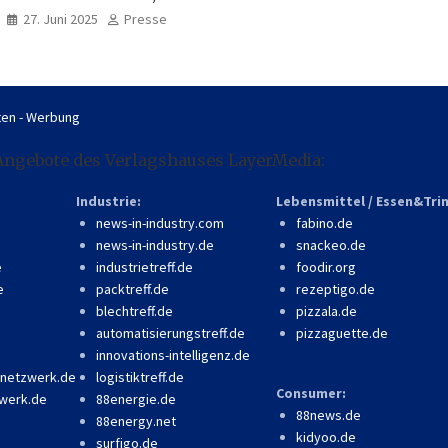
professionell, online
27. Juni 2025
Presse
zugänglich
en - Werbung
Angebote des Verlagshauses LayerMedia:
Industrie:
Lebensmittel / Essen&Tri
news-in-industry.com
fabino.de
news-in-industry.de
snackeo.de
e
industrietreff.de
foodir.org
e
packtreff.de
rezeptigo.de
blechtreff.de
pizzala.de
automatisierungstreff.de
pizzaguette.de
innovations-intelligenz.de
-netzwerk.de
logistiktreff.de
Consumer:
werk.de
88energie.de
88news.de
88energy.net
kidyoo.de
surfigo.de