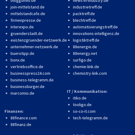
bloggomio.de
news-in-industry.de
join-mittelstand.de
industrietreff.de
mittelstandcafe.de
packtreff.de
firmenpresse.de
blechtreff.de
interexpo.de
automatisierungstreff.de
gruenderstadt.de
innovations-intelligenz.de
existenzgruender-netzwerk.de
logistiktreff.de
unternehmer-netzwerk.de
88energie.de
buerotipp.de
88energy.net
bonx.de
surfigo.de
vertriebsoffice.de
chemie-link.de
businesspress24.com
chemistry-link.com
business-telegramm.de
businessburger.de
IT / Kommunikation:
marcomio.de
itiko.de
tooligo.de
Finanzen:
so-co-it.com
88finance.com
tech-telegramm.de
88finanz.de