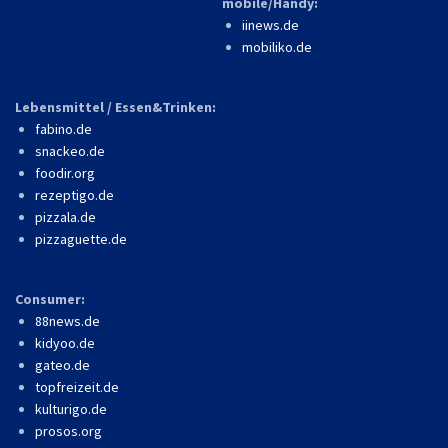
mobile/Handy:
iinews.de
mobiliko.de
Lebensmittel / Essen&Trinken:
fabino.de
snackeo.de
foodir.org
rezeptigo.de
pizzala.de
pizzaguette.de
Consumer:
88news.de
kidyoo.de
gateo.de
topfreizeit.de
kulturigo.de
prosos.org