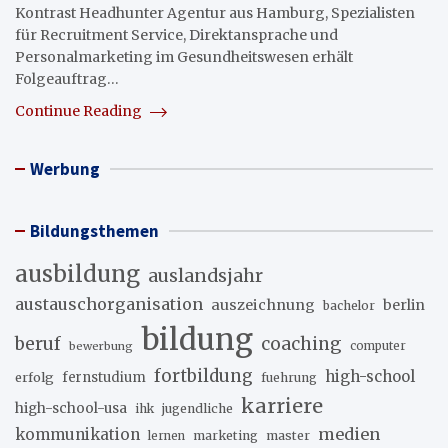
Kontrast Headhunter Agentur aus Hamburg, Spezialisten
für Recruitment Service, Direktansprache und
Personalmarketing im Gesundheitswesen erhält
Folgeauftrag…
Continue Reading
Werbung
Bildungsthemen
ausbildung
auslandsjahr
austauschorganisation
auszeichnung
berlin
bachelor
bildung
beruf
coaching
bewerbung
computer
fortbildung
high-school
erfolg
fernstudium
fuehrung
karriere
high-school-usa
ihk
jugendliche
medien
kommunikation
marketing
master
lernen