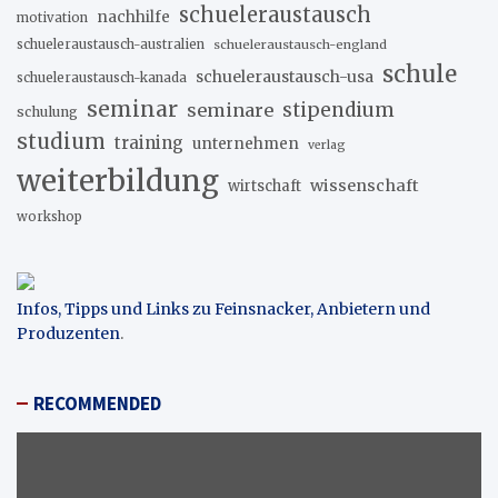
schueleraustausch
nachhilfe
motivation
schueleraustausch-australien
schueleraustausch-england
schule
schueleraustausch-usa
schueleraustausch-kanada
seminar
stipendium
seminare
schulung
studium
training
unternehmen
verlag
weiterbildung
wissenschaft
wirtschaft
workshop
Infos, Tipps und Links zu Feinsnacker, Anbietern und
Produzenten
.
RECOMMENDED