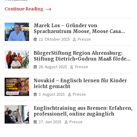
Continue Reading
Marek Los – Gründer von
Sprachzentrum Moose, Moose Casa
Italia und Apartamento Brasil |
22. Oktober 2025
Presse
Internationaler Experte für Bildung
und Investitionen in Brasilien
BürgerStiftung Region Ahrensburg:
Stiftung Dietrich+Gudrun Maaß fördert
Deutschkenntnisse von Frauen
26. August 2025
Presse
Novakid – Englisch lernen für Kinder
leicht gemacht
3. August 2025
Presse
Englischtraining aus Bremen: Erfahren,
professionell, online zugänglich
27. Juni 2025
Presse