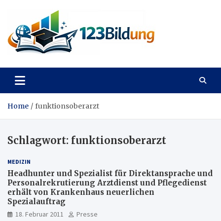
Skip
to
content
123Bildung
News und Infos aus dem Bildungswesen
Home
funktionsoberarzt
Schlagwort:
funktionsoberarzt
MEDIZIN
Headhunter und Spezialist für Direktansprache und
Personalrekrutierung Arztdienst und Pflegedienst
erhält von Krankenhaus neuerlichen
Spezialauftrag
18. Februar 2011
Presse