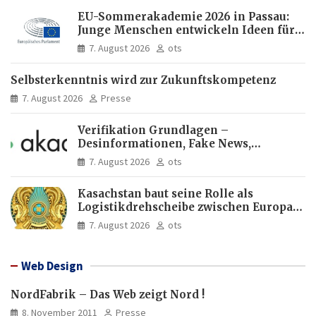
EU-Sommerakademie 2026 in Passau:
Junge Menschen entwickeln Ideen für
Europas Zukunft
7. August 2026
ots
Selbsterkenntnis wird zur Zukunftskompetenz
7. August 2026
Presse
Verifikation Grundlagen –
Desinformationen, Fake News,
manipulierte Inhalte | dpa-Akademie
7. August 2026
ots
Kasachstan baut seine Rolle als
Logistikdrehscheibe zwischen Europa
und Asien aus
7. August 2026
ots
Web Design
NordFabrik – Das Web zeigt Nord !
8. November 2011
Presse