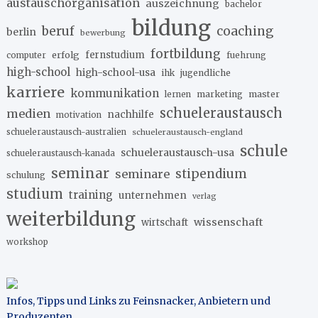
austauschorganisation
auszeichnung
bachelor
bildung
beruf
coaching
berlin
bewerbung
fortbildung
erfolg
fernstudium
fuehrung
computer
high-school
high-school-usa
ihk
jugendliche
karriere
kommunikation
marketing
master
lernen
schueleraustausch
medien
nachhilfe
motivation
schueleraustausch-australien
schueleraustausch-england
schule
schueleraustausch-usa
schueleraustausch-kanada
seminar
stipendium
seminare
schulung
studium
training
unternehmen
verlag
weiterbildung
wissenschaft
wirtschaft
workshop
Infos, Tipps und Links zu Feinsnacker, Anbietern und
Produzenten
.