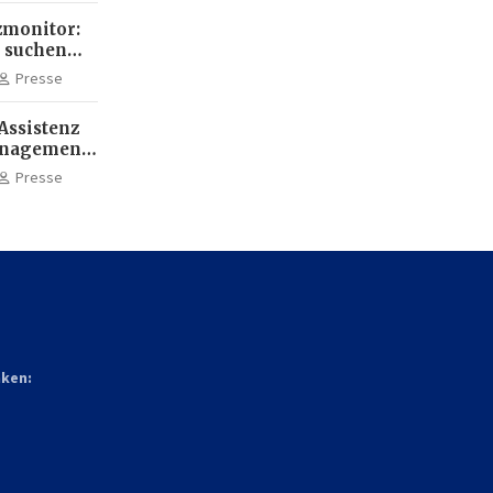
monitor:
 suchen
ehr KI-
Presse
Assistenz
anagement:
die
Presse
terbildung
nken: