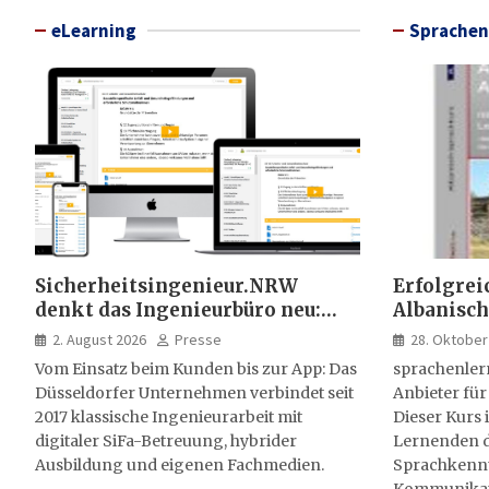
eLearning
Sprachen
Sicherheitsingenieur.NRW
Erfolgrei
denkt das Ingenieurbüro neu:
Albanisch
HSE-Beratung wird digital,
sprachen
2. August 2026
Presse
28. Oktober
hybrid und multimedial
Vom Einsatz beim Kunden bis zur App: Das
sprachenler
Düsseldorfer Unternehmen verbindet seit
Anbieter für
2017 klassische Ingenieurarbeit mit
Dieser Kurs i
digitaler SiFa-Betreuung, hybrider
Lernenden d
Ausbildung und eigenen Fachmedien.
Sprachkenntn