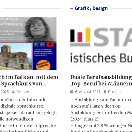
Grafik / Design
ch im Balkan: mit dem
Duale Berufsausbildung
 Sprachkurs von
Top-Beruf bei Männern
lernen24
Kfz-Mechatroniker, be
 2025
Presse
6. August 2026
Presse
medizinische Fachange
nen24 ist der führende
– Ausbildung zum Fachinform
 digitale Sprachkurse.
noch auf Platz 4 der Top-
st speziell darauf ausgelegt,
Ausbildungsberufe bei den 
ie notwendigen
(2024: Platz 2)
isse für eine erfolgreiche
– Insgesamt 2,8 % weniger N