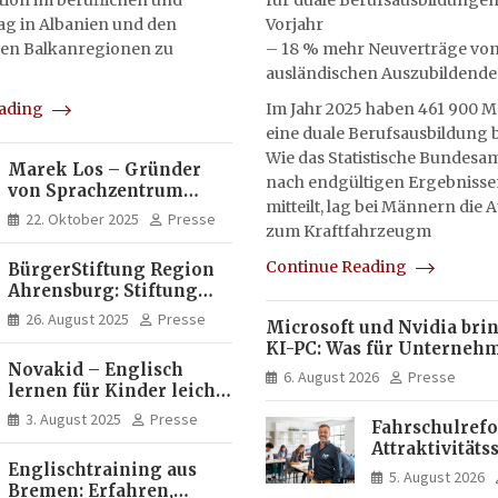
on im beruflichen und
für duale Berufsausbildungen
tag in Albanien und den
Vorjahr
en Balkanregionen zu
– 18 % mehr Neuverträge vo
ausländischen Auszubildend
eading
Im Jahr 2025 haben 461 900 
eine duale Berufsausbildung
Wie das Statistische Bundesam
Marek Los – Gründer
nach endgültigen Ergebnisse
von Sprachzentrum
mitteilt, lag bei Männern die
Moose, Moose Casa
22. Oktober 2025
Presse
zum Kraftfahrzeugm
Italia und Apartamento
Brasil | Internationaler
Continue Reading
BürgerStiftung Region
Experte für Bildung und
Ahrensburg: Stiftung
Investitionen in
Dietrich+Gudrun Maaß
Brasilien
26. August 2025
Presse
Microsoft und Nvidia bri
fördert
KI-PC: Was für Unterneh
Deutschkenntnisse von
Novakid – Englisch
künftig direkt auf Ihrem
Frauen
6. August 2026
Presse
lernen für Kinder leicht
läuft und was weiter in de
gemacht
bleibt
3. August 2025
Presse
Fahrschulrefo
Attraktivitäts
Englischtraining aus
die
5. August 2026
Bremen: Erfahren,
Fahrlehrerau