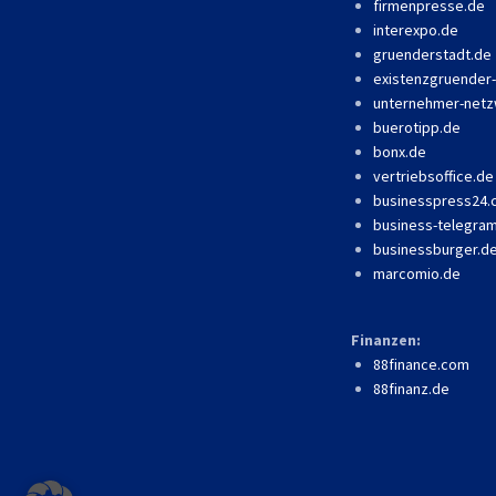
firmenpresse.de
interexpo.de
gruenderstadt.de
existenzgruender
unternehmer-netz
buerotipp.de
bonx.de
vertriebsoffice.de
businesspress24
business-telegra
businessburger.d
marcomio.de
Finanzen:
88finance.com
88finanz.de