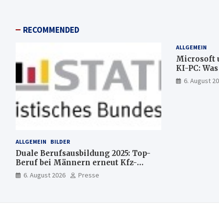
RECOMMENDED
ALLGEMEIN
Microsoft 
KI-PC: Wa
künftig di
6. August 2
läuft und w
bleibt
ALLGEMEIN
BILDER
Duale Berufsausbildung 2025: Top-
Beruf bei Männern erneut Kfz-
Mechatroniker, bei Frauen
6. August 2026
Presse
medizinische Fachangestellte