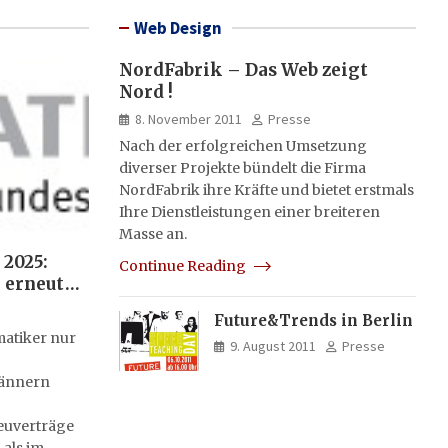
Web Design
NordFabrik – Das Web zeigt
Nord !
8. November 2011
Presse
Nach der erfolgreichen Umsetzung
diverser Projekte bündelt die Firma
NordFabrik ihre Kräfte und bietet erstmals
Ihre Dienstleistungen einer breiteren
Masse an.
 2025:
Continue Reading
 erneut
i Frauen
Future&Trends in Berlin
stellte
atiker nur
9. August 2011
Presse
Männern
euverträge