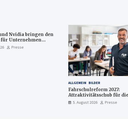
und Nvidia bringen den
s für Unternehmen
rekt auf Ihrem Computer
026
Presse
as weiter in der Cloud
ALLGEMEIN
BILDER
Fahrschulreform 2027:
Attraktivitätsschub für di
Fahrlehrerausbildung
5. August 2026
Presse