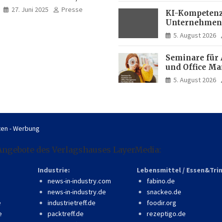
professionell, online
27. Juni 2025
Presse
KI-Kompetenz
zugänglich
Unternehmen
zwei Drittel m
5. August 2026
Experten
Seminare für 
und Office M
So finden Sie 
5. August 2026
passende Wei
en - Werbung
Angebote des Verlagshauses LayerMedia:
Industrie:
Lebensmittel / Essen&Tri
news-in-industry.com
fabino.de
news-in-industry.de
snackeo.de
e
industrietreff.de
foodir.org
e
packtreff.de
rezeptigo.de