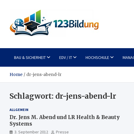
Skip
to
content
123Bildung
News und Infos aus dem Bildungswesen
BAU & SICHERHEIT
EDV / IT
HOCHSCHULE
MANA
Home
dr-jens-abend-lr
Schlagwort:
dr-jens-abend-lr
ALLGEMEIN
Dr. Jens M. Abend und LR Health & Beauty
Systems
3. September 2012
Presse