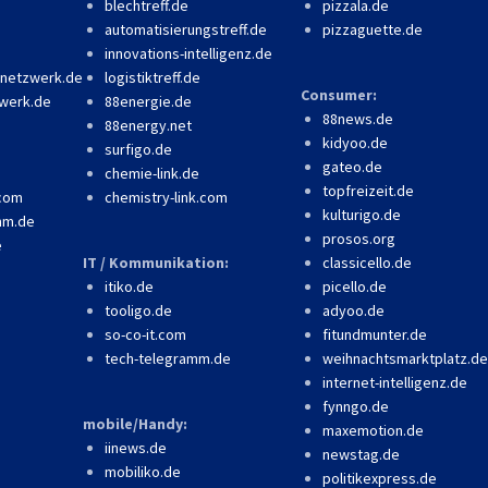
blechtreff.de
pizzala.de
automatisierungstreff.de
pizzaguette.de
innovations-intelligenz.de
-netzwerk.de
logistiktreff.de
Consumer:
werk.de
88energie.de
88news.de
88energy.net
kidyoo.de
surfigo.de
gateo.de
chemie-link.de
topfreizeit.de
.com
chemistry-link.com
kulturigo.de
mm.de
prosos.org
e
IT / Kommunikation:
classicello.de
itiko.de
picello.de
tooligo.de
adyoo.de
so-co-it.com
fitundmunter.de
tech-telegramm.de
weihnachtsmarktplatz.de
internet-intelligenz.de
fynngo.de
mobile/Handy:
maxemotion.de
iinews.de
newstag.de
mobiliko.de
politikexpress.de