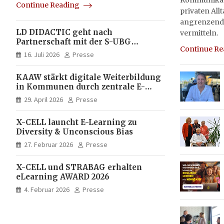
Kommunikati
Continue Reading
privaten All
angrenzend
LD DIDACTIC geht nach
vermitteln.
Partnerschaft mit der S-UBG
Continue R
vollständig in Unternehmerhand
16. Juli 2026
Presse
KAAW stärkt digitale Weiterbildung
in Kommunen durch zentrale E-
Learning Plattform von X-CELL
29. April 2026
Presse
X-CELL launcht E-Learning zu
Diversity & Unconscious Bias
27. Februar 2026
Presse
X-CELL und STRABAG erhalten
eLearning AWARD 2026
4. Februar 2026
Presse