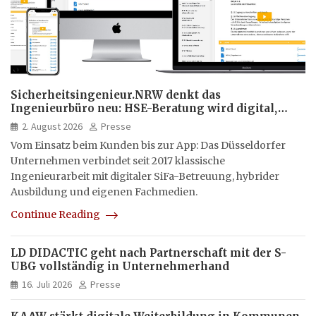
Sicherheitsingenieur.NRW denkt das
Ingenieurbüro neu: HSE-Beratung wird digital,
hybrid und multimedial
2. August 2026
Presse
Vom Einsatz beim Kunden bis zur App: Das Düsseldorfer
Unternehmen verbindet seit 2017 klassische
Ingenieurarbeit mit digitaler SiFa-Betreuung, hybrider
Ausbildung und eigenen Fachmedien.
Continue Reading
LD DIDACTIC geht nach Partnerschaft mit der S-
UBG vollständig in Unternehmerhand
16. Juli 2026
Presse