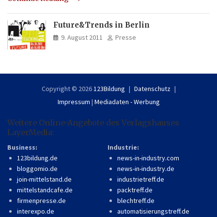
Future&Trends in Berlin
9. August 2011
Presse
Copyright © 2026
123Bildung
Datenschutz
Impressum
|
Mediadaten - Werbung
Weitere Online-Angebote des Verlagshauses
LayerMedia:
Business:
Industrie:
123bildung.de
news-in-industry.com
bloggomio.de
news-in-industry.de
join-mittelstand.de
industrietreff.de
mittelstandcafe.de
packtreff.de
firmenpresse.de
blechtreff.de
interexpo.de
automatisierungstreff.de