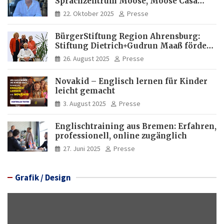
Sprachzentrum Moose, Moose Casa
Italia und Apartamento Brasil |
22. Oktober 2025
Presse
Internationaler Experte für Bildung
und Investitionen in Brasilien
BürgerStiftung Region Ahrensburg:
Stiftung Dietrich+Gudrun Maaß fördert
Deutschkenntnisse von Frauen
26. August 2025
Presse
Novakid – Englisch lernen für Kinder
leicht gemacht
3. August 2025
Presse
Englischtraining aus Bremen: Erfahren,
professionell, online zugänglich
27. Juni 2025
Presse
Grafik / Design