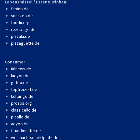
Lebensmittel / Essen&Trinken:
fabino.de
snackeo.de
foodir.org
rezeptigo.de
pizzala.de
pizzaguette.de
Consumer:
88news.de
kidyoo.de
gateo.de
topfreizeit.de
kulturigo.de
prosos.org
classicello.de
picello.de
adyoo.de
fitundmunter.de
weihnachtsmarktplatz.de