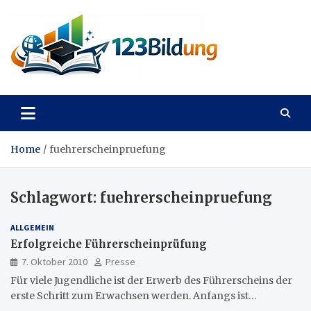
Skip
to
content
123Bildung
News und Infos aus dem Bildungswesen
Home
fuehrerscheinpruefung
Schlagwort:
fuehrerscheinpruefung
ALLGEMEIN
Erfolgreiche Führerscheinprüfung
7. Oktober 2010
Presse
Für viele Jugendliche ist der Erwerb des Führerscheins der
erste Schritt zum Erwachsen werden. Anfangs ist…