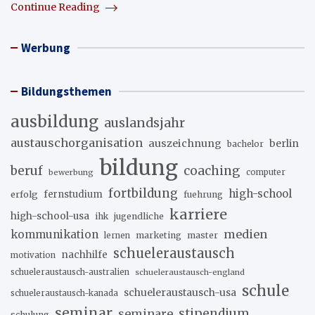
Continue Reading
Werbung
Bildungsthemen
ausbildung
auslandsjahr
austauschorganisation
auszeichnung
berlin
bachelor
bildung
beruf
coaching
bewerbung
computer
fortbildung
high-school
erfolg
fernstudium
fuehrung
karriere
high-school-usa
ihk
jugendliche
medien
kommunikation
marketing
master
lernen
schueleraustausch
nachhilfe
motivation
schueleraustausch-australien
schueleraustausch-england
schule
schueleraustausch-usa
schueleraustausch-kanada
seminar
stipendium
seminare
schulung