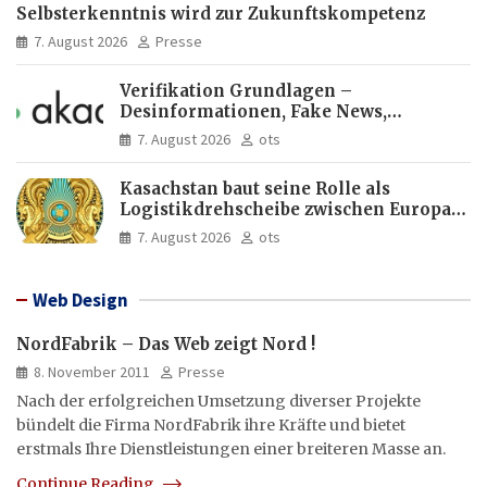
Selbsterkenntnis wird zur Zukunftskompetenz
7. August 2026
Presse
Verifikation Grundlagen –
Desinformationen, Fake News,
manipulierte Inhalte | dpa-Akademie
7. August 2026
ots
Kasachstan baut seine Rolle als
Logistikdrehscheibe zwischen Europa
und Asien aus
7. August 2026
ots
Web Design
NordFabrik – Das Web zeigt Nord !
8. November 2011
Presse
Nach der erfolgreichen Umsetzung diverser Projekte
bündelt die Firma NordFabrik ihre Kräfte und bietet
erstmals Ihre Dienstleistungen einer breiteren Masse an.
Continue Reading