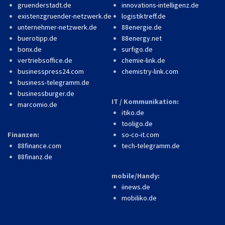
gruenderstadt.de
innovations-intelligenz.de
existenzgruender-netzwerk.de
logistiktreff.de
unternehmer-netzwerk.de
88energie.de
buerotipp.de
88energy.net
bonx.de
surfigo.de
vertriebsoffice.de
chemie-link.de
businesspress24.com
chemistry-link.com
business-telegramm.de
businessburger.de
IT / Kommunikation:
marcomio.de
itiko.de
tooligo.de
Finanzen:
so-co-it.com
88finance.com
tech-telegramm.de
88finanz.de
mobile/Handy:
iinews.de
mobiliko.de