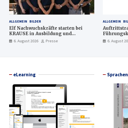
ALLGEMEIN
BILDER
ALLGEMEIN
BI
Elf Nachwuchskräfte starten bei
Auftrittstr
KRAUSE in Ausbildung und
Führungsk
Jahrespraktikum
6. August 2026
Presse
6. August 2
eLearning
Sprachen