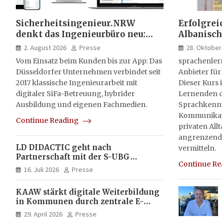
Sicherheitsingenieur.NRW
Erfolgrei
denkt das Ingenieurbüro neu:
Albanisch
HSE-Beratung wird digital,
sprachen
2. August 2026
Presse
28. Oktober
hybrid und multimedial
Vom Einsatz beim Kunden bis zur App: Das
sprachenler
Düsseldorfer Unternehmen verbindet seit
Anbieter für
2017 klassische Ingenieurarbeit mit
Dieser Kurs i
digitaler SiFa-Betreuung, hybrider
Lernenden d
Ausbildung und eigenen Fachmedien.
Sprachkenntn
Kommunikati
Continue Reading
privaten All
angrenzend
LD DIDACTIC geht nach
vermitteln.
Partnerschaft mit der S-UBG
Continue R
vollständig in Unternehmerhand
16. Juli 2026
Presse
KAAW stärkt digitale Weiterbildung
in Kommunen durch zentrale E-
Learning Plattform von X-CELL
29. April 2026
Presse