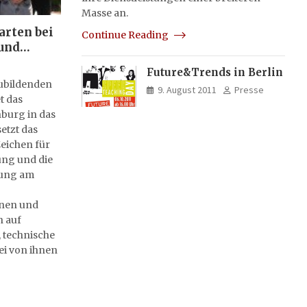
Masse an.
arten bei
Continue Reading
und
Future&Trends in Berlin
zubildenden
9. August 2011
Presse
t das
burg in das
etzt das
eichen für
ng und die
rung am
nnen und
h auf
 technische
ei von ihnen