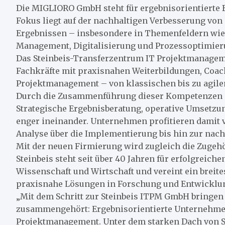
Die MIGLIORO GmbH steht für ergebnisorientierte 
Fokus liegt auf der nachhaltigen Verbesserung vo
Ergebnissen – insbesondere in Themenfeldern wie
Management, Digitalisierung und Prozessoptimier
Das Steinbeis-Transferzentrum IT Projektmanage
Fachkräfte mit praxisnahen Weiterbildungen, Coa
Projektmanagement – von klassischen bis zu agil
Durch die Zusammenführung dieser Kompetenzen e
Strategische Ergebnisberatung, operative Umsetzun
enger ineinander. Unternehmen profitieren damit 
Analyse über die Implementierung bis hin zur nac
Mit der neuen Firmierung wird zugleich die Zugehö
Steinbeis steht seit über 40 Jahren für erfolgreic
Wissenschaft und Wirtschaft und vereint ein breit
praxisnahe Lösungen in Forschung und Entwicklun
„Mit dem Schritt zur Steinbeis ITPM GmbH bringen
zusammengehört: Ergebnisorientierte Unternehme
Projektmanagement. Unter dem starken Dach von S