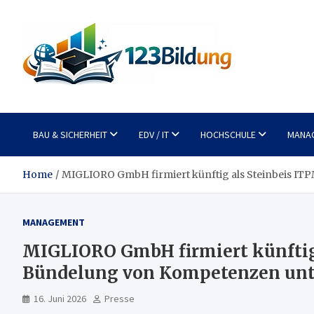
Skip
to
content
123Bildung
News und Infos aus dem Bildungswesen
BAU & SICHERHEIT
EDV / IT
HOCHSCHULE
MANA
Home
MIGLIORO GmbH firmiert künftig als Steinbeis I
MANAGEMENT
MIGLIORO GmbH firmiert künftig
Bündelung von Kompetenzen unt
16. Juni 2026
Presse