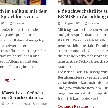
ch im Balkan: mit dem
Elf Nachwuchskräfte st
 Sprachkurs von
KRAUSE in Ausbildung 
lernen24
Jahrespraktikum
 2025
Presse
6. August 2026
Presse
nen24 ist der führende
Mit insgesamt elf neuen Aus
 digitale Sprachkurse.
und Jahrespraktikanten starte
st speziell darauf ausgelegt,
KRAUSE-Werk in Alsfeld-Alten
ie notwendigen
neue Ausbildungsjahr. Damit s
isse für eine erfolgreiche
Unternehmen ein deutliches Z
on im beruflichen und
die eigene Nachwuchsförderu
tag in Albanien und den
langfristige Fachkräftesiche
en Balkanregionen zu
Standort.
Die neuen Berufseinsteigeri
Berufseinsteiger verteilen sic
eading
verschiedene kaufmännische,
und gewerbliche Bereiche. Dr
Marek Los – Gründer
beginnen eine Ausbildung als
von Sprachzentrum
Industriekaufleute, zwei
Moose, Moose Casa
22. Oktober 2025
Presse
Continue Reading
Italia und Apartamento