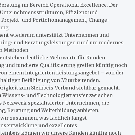
Beratung im Bereich Operational Excellence. Der
n Unternehmensstrukturen, Effizienz und
 Projekt- und Portfoliomanagement, Change-
ung.
ment wiederum unterstützt Unternehmen und
ching- und Beratungsleistungen rund um modernes
en Methoden.
ntstehen deutliche Mehrwerte für Kunden:
g und fundierte Qualifizierung greifen künftig noch
von einem integrierten Leistungsangebot – von der
hhaltigen Befähigung von Mitarbeitenden.
rigkeit zum Steinbeis-Verbund sichtbar gemacht.
hen Wissens- und Technologietransfer zwischen
es Netzwerk spezialisierter Unternehmen, die
g, Beratung und Weiterbildung anbieten.
 wir zusammen, was fachlich längst
nsentwicklung und exzellentes
teinbeis können wir unsere Kunden künftig noch