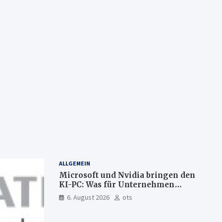
ALLGEMEIN
Microsoft und Nvidia bringen den
KI-PC: Was für Unternehmen
künftig direkt auf Ihrem Computer
6. August 2026
ots
läuft und was weiter in der Cloud
bleibt