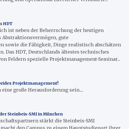
m HDT
ich ist neben der Beherrschung der heutigen
 Abstraktionsvermögen, gute
sowie die Fähigkeit, Dinge realistisch abschätzen
en. Das HDT, Deutschlands ältestes technisches
e von Feldern spezielle Projektmanagement-Seminar...
ybrides Projektmanagement!
 eine große Herausforderung sein....
 der Steinbeis-SMI in München
tschaftspartnern stärkt die Steinbeis-SMI
 macht den Campus zu einem Hauptstudienort ihrer