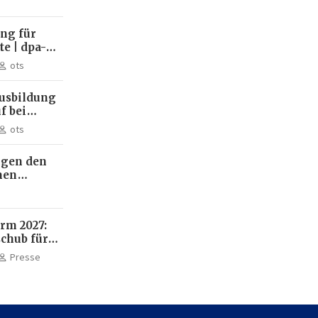
ing für
e | dpa-
ots
ausbildung
f bei
ut Kfz-
ots
, bei
inische
ngen den
te
men
 Computer
r Cloud
rm 2027:
schub für
Presse
sbildung