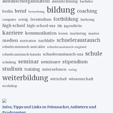
austauschorganisation
auszeichnung
bachelor
bildung
beruf
coaching
berlin
bewerbung
fortbildung
erfolg
fernstudium
fuehrung
computer
high-school
high-school-usa
ihk
jugendliche
karriere
kommunikation
marketing
master
lernen
schueleraustausch
medien
nachhilfe
motivation
schueleraustausch-australien
schueleraustausch-england
schule
schueleraustausch-usa
schueleraustausch-kanada
seminar
stipendium
seminare
schulung
studium
training
unternehmen
verlag
weiterbildung
wissenschaft
wirtschaft
workshop
Infos, Tipps und Links zu Feinsnacker, Anbietern und
Produzenten
.