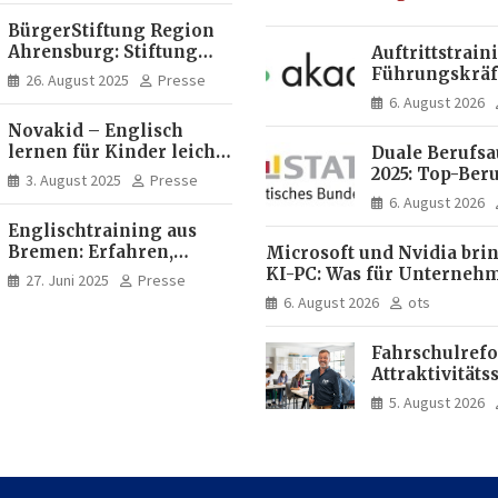
Brasil | Internationaler
BürgerStiftung Region
Experte für Bildung und
Ahrensburg: Stiftung
Auftrittstrain
Investitionen in
Dietrich+Gudrun Maaß
Führungskräft
Brasilien
26. August 2025
Presse
fördert
Akademie
6. August 2026
Deutschkenntnisse von
Novakid – Englisch
Frauen
lernen für Kinder leicht
Duale Berufs
gemacht
2025: Top-Beru
3. August 2025
Presse
Männern erne
6. August 2026
Mechatroniker
Englischtraining aus
Frauen mediz
Bremen: Erfahren,
Microsoft und Nvidia bri
Fachangestell
professionell, online
KI-PC: Was für Unterneh
27. Juni 2025
Presse
zugänglich
künftig direkt auf Ihrem
6. August 2026
ots
läuft und was weiter in de
bleibt
Fahrschulrefo
Attraktivitäts
die
5. August 2026
Fahrlehrerau