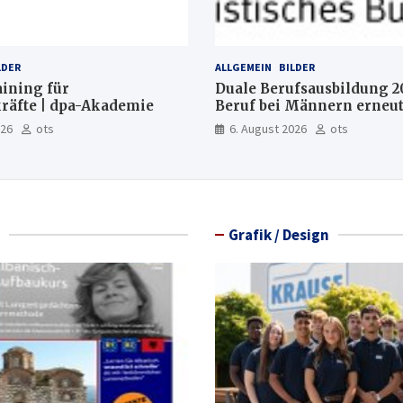
LDER
ALLGEMEIN
BILDER
aining für
Duale Berufsausbildung 2
räfte | dpa-Akademie
Beruf bei Männern erneut
Mechatroniker, bei Fraue
026
ots
6. August 2026
ots
medizinische Fachangeste
Grafik / Design