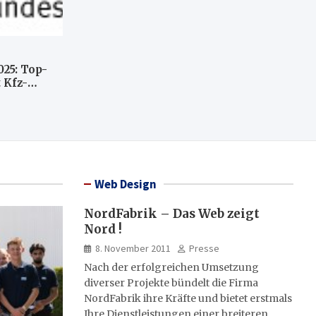
025: Top-
 Kfz-
n
llte
Web Design
NordFabrik – Das Web zeigt
Nord !
8. November 2011
Presse
Nach der erfolgreichen Umsetzung
diverser Projekte bündelt die Firma
NordFabrik ihre Kräfte und bietet erstmals
Ihre Dienstleistungen einer breiteren